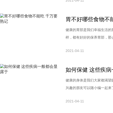
2021-04-11
排肠子里的毒素，降低血液的
水漱口经过一夜的睡眠，滞留
胃不好哪些食物不
健康的胃部是我们幸福生活的
样，都有好好的保养胃部，那
一起来看看吧。胃病饮食禁忌
2021-04-11
些食物比较难消化，并且容易
接打成糊喝，这样会更利于消
如何保健 这些疾
健康的身体是我们大家都渴望
兴趣的朋友可以随小编一起来
群，特别是女性朋友，在眼睑
2021-04-11
肤，这就可能是睑黄疣。出现
球边缘有白环，注意保护血管