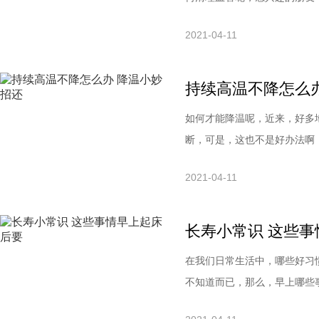
这些症状，请一定要重视，因
2021-04-11
动脉栓塞如果长时间坐着或卧
是下肢静脉血栓脱落，堵塞肺
持续高温不降怎么
如何才能降温呢，近来，好多
断，可是，这也不是好办法啊
一起来了解一下吧！！高温天
2021-04-11
会导致人出现猝死等情况，那
保证清爽，也可以使用空调，温
长寿小常识 这些
在我们日常生活中，哪些好习
不知道而已，那么，早上哪些
小常识这些事情早上起床后要